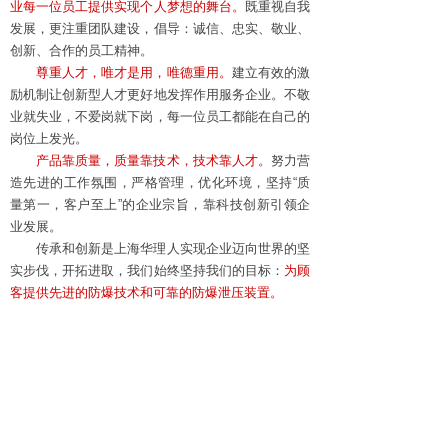
业每一位员工提供实现个人梦想的舞台。
既重视自我
发展，更注重团队建设，倡导：诚信、忠实、敬业、
创新、合作的员工精神。
尊重人才，唯才是用，唯德重用。
建立有效的激
励机制让创新型人才更好地发挥作用服务企业。不敬
业就失业，不爱岗就下岗，每一位员工都能在自己的
岗位上发光。
产品靠质量，质量靠技术，技术靠人才。
努力营
造先进的工作氛围，严格管理，优化环境，坚持“质
量第一，客户至上”的企业宗旨，靠科技创新引领企
业发展。
传承和创新是上海华理人实现企业迈向世界的坚
实步伐，开拓进取，我们始终坚持我们的目标：
为顾
客提供先进的防爆技术和可靠的防爆泄压装置。
地址：上海市闵行区鹤翔路99号
邮箱：hl555@vip.163.com
传真：021-64979633
电话：021-54633558 (总机)